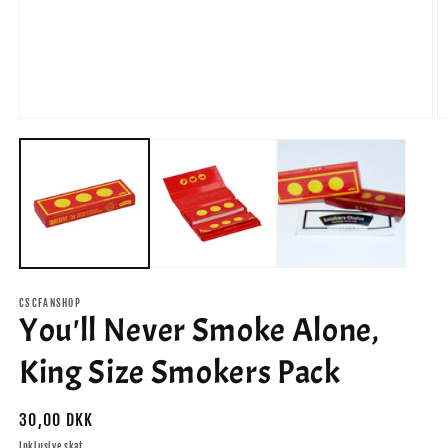
Åbn
Å
mediet
m
1
2
i
i
modus
m
CSCFANSHOP
You'll Never Smoke Alone,
King Size Smokers Pack
Normalpris
30,00 DKK
Inklusive skat.