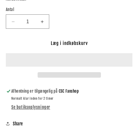
Antal
Reducer
Øg
antallet
antallet
for
for
Læg i indkøbskurv
You&#39;ll
You&#39;ll
Never
Never
Smoke
Smoke
Alone,
Alone,
King
King
Size
Size
Smokers
Smokers
Pack
Pack
Afhentning er tilgængelig på
CSC Fanshop
Normalt klar inden for 2 timer
Se butiksoplysninger
Share